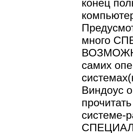
конец по
компь
юте
Предусмо
много С
ВОЗМОЖН
самих оп
системах(
Виндоус о
прочитать
системе-р
СПЕЦИА