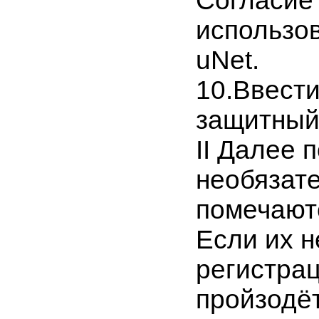
Согласие
использо
uNet.
10.Ввести
защитный
II Далее 
необязат
помечаютс
Если их н
регистрац
пройзодёт