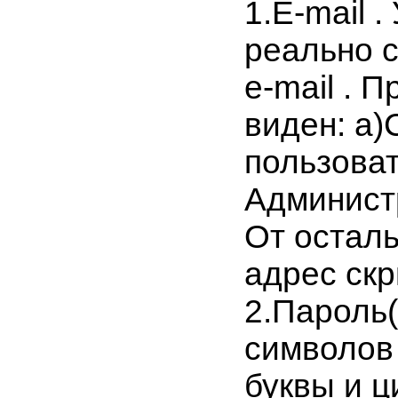
1.E-mail .
реально 
e-mail . 
виден: a
пользова
Админист
От остал
адрес ск
2.Пароль(
символов 
буквы и ц