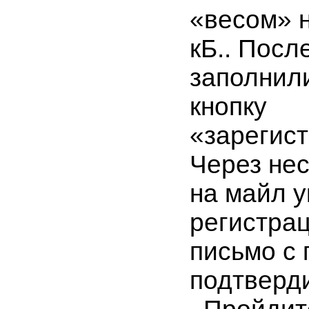
«весом» 
кБ.. После
заполнил
кнопку
«зарегис
Через нес
на майл 
регистра
письмо с
подтверд