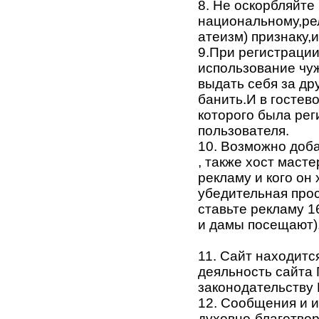
8. Не оскорбляйте
национальному,ре
атеизм) признаку,и
9.При регистраци
использование чуж
выдать себя за дру
банить.И в гостево
которого была рег
пользователя.
10. Возможно доб
, также хост маст
рекламу и кого он
убедительная прос
ставьте рекламу 1
и дамы посещают)
11. Сайт находитс
деяльность сайт
законодательству 
12. Сообщения и 
духовно-благотво