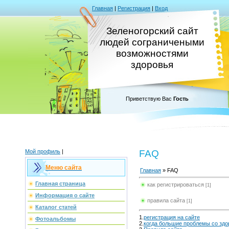
Главная
|
Регистрация
|
Вход
Зеленогорский сайт
людей сограничеными
возможностями
здоровья
Приветствую Вас
Гость
Мой профиль
|
FAQ
Меню сайта
Главная
» FAQ
Главная страница
как регистрироваться
[1]
Информация о сайте
правила сайта
[1]
Каталог статей
1.
регистрация на сайте
Фотоальбомы
2.
когда большие проблемы со зд