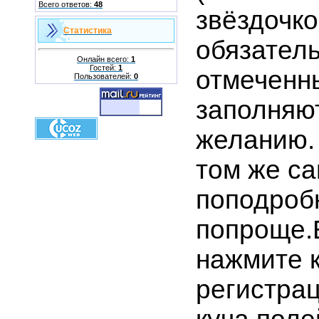
Всего ответов:
48
звёздочко
Статистика
обязатель
Онлайн всего:
1
Гостей:
1
отмеченн
Пользователей:
0
заполняю
желанию.
том же с
поподроб
попроще.
нажмите 
регистрац