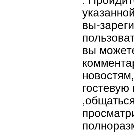
. Пройдит
указанной
вы-зарег
пользоват
вы можете
комментар
новостям,
гостевую 
,общатьс
просматр
полнораз