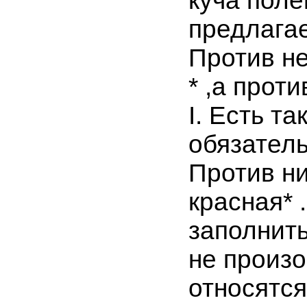
куча поле
предлагае
Против н
* ,а проти
I. Есть та
обязатель
Против ни
красная* 
заполнит
не произо
относятся