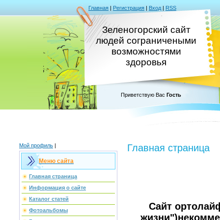
Главная
|
Регистрация
|
Вход
|
RSS
Зеленогорский сайт
людей сограничеными
возможностями
здоровья
Приветствую Вас
Гость
Мой профиль
|
Главная страница
Меню сайта
Главная страница
Информация о сайте
Каталог статей
Сайт ортолайф
Фотоальбомы
жизни")некомм