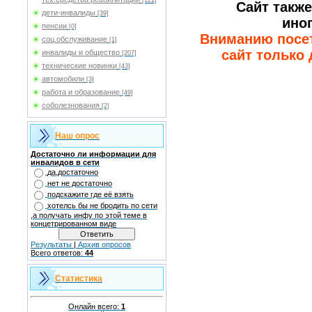
[121]
Сайт такж
дети-инвалиды
[39]
ино
пенсии
[0]
Вниманию посети
соц.обслуживание
[1]
сайт только
инвалиды и общество
[207]
технические новинки
[43]
автомобили
[3]
работа и образование
[49]
соболезнования
[2]
Наш опрос
Достаточно ли информации для
инвалидов в сети
да,достаточно
нет не достаточно
подскажите где её взять
хотелсь бы не бродить по сети
,а получать инфу по этой теме в
концетрированном виде
Результаты
|
Архив опросов
Всего ответов:
44
Статистика
Онлайн всего:
1