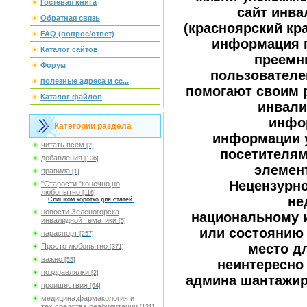
Гостевая книга
сайт инва
Обратная связь
(красноярский кр
FAQ (вопрос/ответ)
информация п
Каталог сайтов
преемн
Форум
пользователе
полезные адреса и сс...
помогают своим 
Каталог файлов
инвали
инфо
Категории раздела
информации у
читать всем
[2]
посетителям
добавления
[106]
элемен
правила
[1]
Нецензурно
"Старости "конечно,но
любопытно
[116]
не
Слишком коротко для статей.
новости Зеленогорска
национальному 
инвалидной тематики
[5]
или состоянию 
параспорт
[257]
место дл
Просто любопытно
[371]
важно
[55]
неинтересно 
поздравлялки
[2]
админа шантажиро
проишествия
[64]
медицина,фармакология и
тех.средства реабилитации