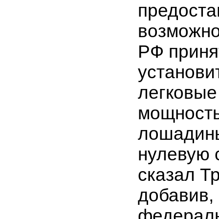
предоста
возможно
РФ приня
установи
легковые
мощность
лошадин
нулевую с
сказал Т
добавив, 
федерал