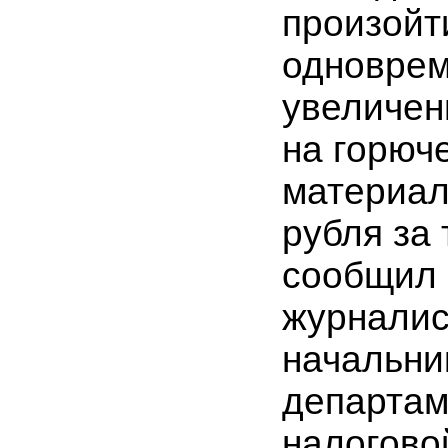
произойти
одноврем
увеличен
на горюч
материал
рубля за 
сообщил 
журнали
начальни
департам
налогово