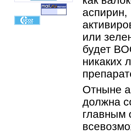
как вало
аспирин,
активиро
или зелен
будет В
никаких 
препарат
Отныне а
должна с
главным 
всевозм