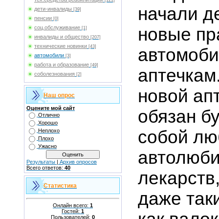
[121]
начали д
дети-инвалиды
[39]
пенсии
[0]
новые пр
соц.обслуживание
[1]
инвалиды и общество
[207]
технические новинки
[43]
автомоб
автомобили
[3]
работа и образование
[49]
аптечкам
соболезнования
[2]
новой ап
Наш опрос
Оцените мой сайт
обязан бу
Отлично
Хорошо
собой лю
Неплохо
Плохо
Ужасно
автолюби
Результаты
|
Архив опросов
Всего ответов:
40
лекарств
Статистика
даже так
Онлайн всего:
1
Гостей:
1
Пользователей:
0