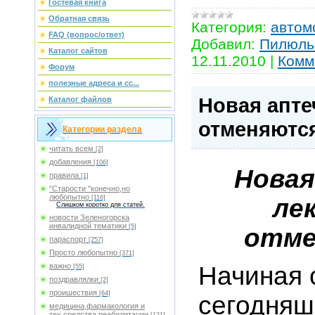
Гостевая книга
Обратная связь
Категория:
автом
FAQ (вопрос/ответ)
Добавил:
Пилюль
Каталог сайтов
12.11.2010
|
Комм
Форум
полезные адреса и сс...
Новая апте
Каталог файлов
отменяютс
Категории раздела
читать всем
[2]
добавления
[106]
Новая
правила
[1]
"Старости "конечно,но
любопытно
ле
[116]
Слишком коротко для статей.
новости Зеленогорска
инвалидной тематики
[5]
отм
параспорт
[257]
Просто любопытно
[371]
Начиная 
важно
[55]
поздравлялки
[2]
проишествия
[64]
сегодняш
медицина,фармакология и
тех.средства реабилитации