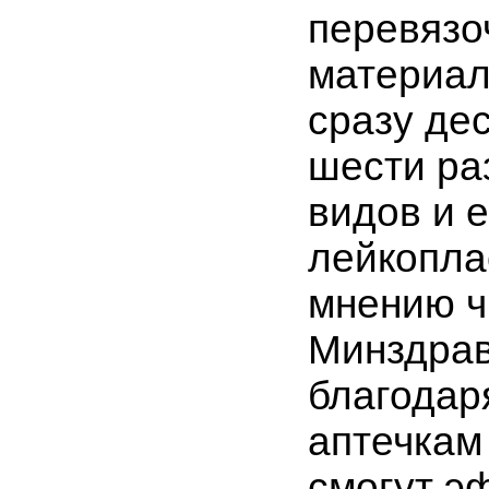
перевязо
материал
сразу де
шести ра
видов и 
лейкопла
мнению ч
Минздрав
благодар
аптечкам
смогут э