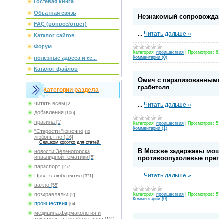
Гостевая книга
Обратная связь
Незнакомый сопровожда
FAQ (вопрос/ответ)
...
Читать дальше »
Каталог сайтов
Форум
Категория:
проишествия
|
Просмотров:
6
Комментарии (0)
полезные адреса и сс...
Каталог файлов
Омич с парализованными
грабителя
Категории раздела
читать всем
...
Читать дальше »
[2]
добавления
[106]
правила
[1]
Категория:
проишествия
|
Просмотров:
5
Комментарии (1)
"Старости "конечно,но
любопытно
[116]
Слишком коротко для статей.
В Москве задержаны мош
новости Зеленогорска
инвалидной тематики
противоопухолевые пре
[5]
параспорт
[257]
...
Читать дальше »
Просто любопытно
[371]
важно
[55]
поздравлялки
Категория:
проишествия
|
Просмотров:
5
[2]
Комментарии (0)
проишествия
[64]
медицина,фармакология и
тех.средства реабилитации