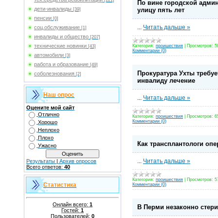
[121]
По вине городской адми
дети-инвалиды
улицу пять лет
[39]
пенсии
[0]
...
Читать дальше »
соц.обслуживание
[1]
инвалиды и общество
[207]
технические новинки
Категория:
проишествия
|
Просмотров:
5
[43]
Комментарии (0)
автомобили
[3]
работа и образование
[49]
Прокуратура Ухты требуе
соболезнования
[2]
инвалиду лечение
Наш опрос
...
Читать дальше »
Оцените мой сайт
Отлично
Категория:
проишествия
|
Просмотров:
6
Комментарии (0)
Хорошо
Неплохо
Плохо
Как трансплантологи оп
Ужасно
...
Читать дальше »
Результаты
|
Архив опросов
Всего ответов:
40
Категория:
проишествия
|
Просмотров:
5
Статистика
Комментарии (0)
Онлайн всего:
1
В Перми незаконно стер
Гостей:
1
Пользователей:
0