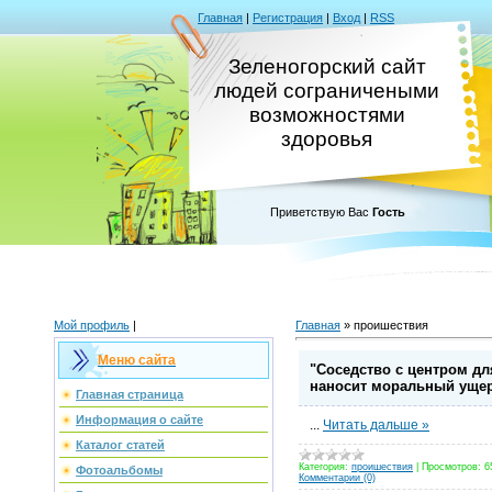
Главная
|
Регистрация
|
Вход
|
RSS
Зеленогорский сайт
людей сограничеными
возможностями
здоровья
Приветствую Вас
Гость
Мой профиль
|
Главная
»
проишествия
Меню сайта
"Соседство с центром дл
наносит моральный уще
Главная страница
Информация о сайте
...
Читать дальше »
Каталог статей
Категория:
проишествия
|
Просмотров:
6
Фотоальбомы
Комментарии (0)